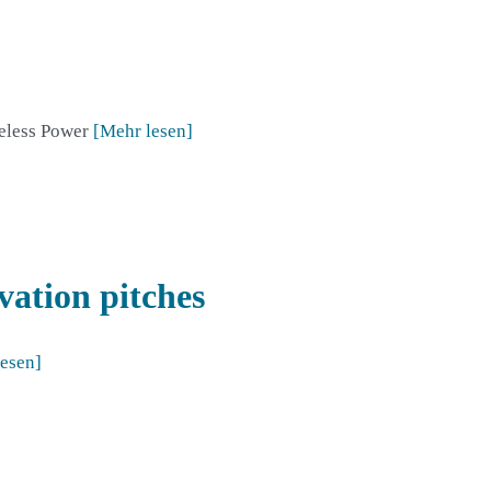
reless Power
[Mehr lesen]
vation pitches
lesen]