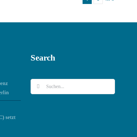
Search
Suche
renz
nach:
rlin
C) setzt