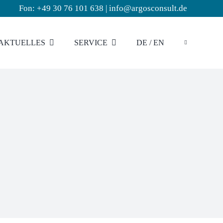
Fon: +49 30 76 101 638
|
info@argosconsult.de
AKTUELLES
SERVICE
DE / EN