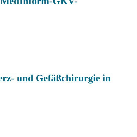
 – MedInform-GKV-
erz- und Gefäßchirurgie in