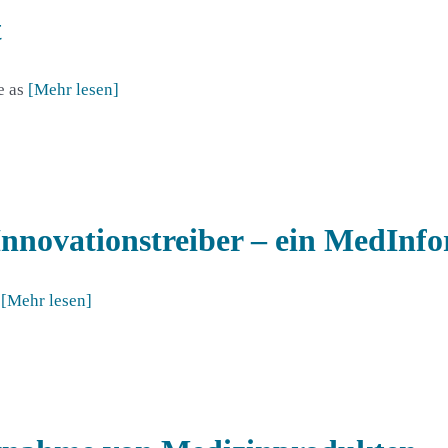
t
e as
[Mehr lesen]
 Innovationstreiber – ein MedIn
e
[Mehr lesen]