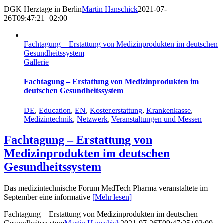
DGK Herztage in Berlin
Martin Hanschick
2021-07-
26T09:47:21+02:00
Fachtagung – Erstattung von Medizinprodukten im deutschen
Gesundheitssystem
Gallerie
Fachtagung – Erstattung von Medizinprodukten im
deutschen Gesundheitssystem
DE
,
Education
,
EN
,
Kostenerstattung
,
Krankenkasse
,
Medizintechnik
,
Netzwerk
,
Veranstaltungen und Messen
Fachtagung – Erstattung von
Medizinprodukten im deutschen
Gesundheitssystem
Das medizintechnische Forum MedTech Pharma veranstaltete im
September eine informative
[Mehr lesen]
Fachtagung – Erstattung von Medizinprodukten im deutschen
Gesundheitssystem
Martin Hanschick
2021-07-26T09:47:25+02:00