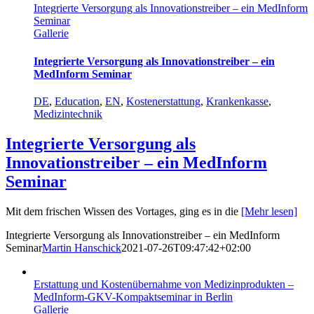
Integrierte Versorgung als Innovationstreiber – ein MedInform
Seminar
Gallerie
Integrierte Versorgung als Innovationstreiber – ein
MedInform Seminar
DE
,
Education
,
EN
,
Kostenerstattung
,
Krankenkasse
,
Medizintechnik
Integrierte Versorgung als
Innovationstreiber – ein MedInform
Seminar
Mit dem frischen Wissen des Vortages, ging es in die
[Mehr lesen]
Integrierte Versorgung als Innovationstreiber – ein MedInform
Seminar
Martin Hanschick
2021-07-26T09:47:42+02:00
Erstattung und Kostenübernahme von Medizinprodukten –
MedInform-GKV-Kompaktseminar in Berlin
Gallerie