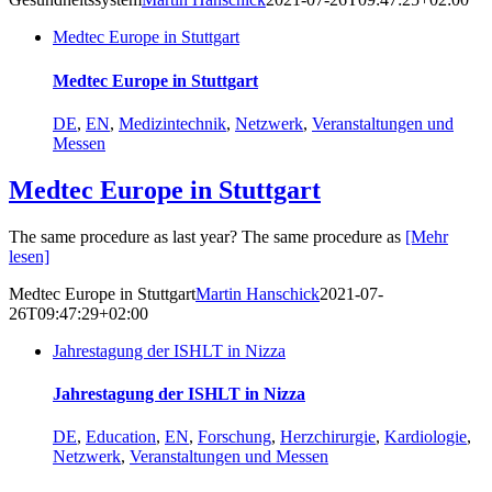
Medtec Europe in Stuttgart
Medtec Europe in Stuttgart
DE
,
EN
,
Medizintechnik
,
Netzwerk
,
Veranstaltungen und
Messen
Medtec Europe in Stuttgart
The same procedure as last year? The same procedure as
[Mehr
lesen]
Medtec Europe in Stuttgart
Martin Hanschick
2021-07-
26T09:47:29+02:00
Jahrestagung der ISHLT in Nizza
Jahrestagung der ISHLT in Nizza
DE
,
Education
,
EN
,
Forschung
,
Herzchirurgie
,
Kardiologie
,
Netzwerk
,
Veranstaltungen und Messen