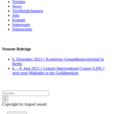
Termine
News
Veröffentlichungen
Jobs
Kontakt
Impressum
Datenschutz
Neuste Beiträge
Neueste Beiträge
6. Dezember 2023 // Konferenz Gesundheitswirtschaft in
Berlin
6. – 9. Juni 2023 // Leipzig Interventional Course (LINC)
setzt neue Maßstäbe in der Gefäßmedizin
Search
Suche
nach:
Copyright by ArgosConsult
Xing