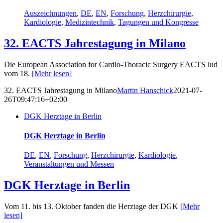
Auszeichnungen
,
DE
,
EN
,
Forschung
,
Herzchirurgie
,
Kardiologie
,
Medizintechnik
,
Tagungen und Kongresse
32. EACTS Jahrestagung in Milano
Die European Association for Cardio-Thoracic Surgery EACTS lud
vom 18.
[Mehr lesen]
32. EACTS Jahrestagung in Milano
Martin Hanschick
2021-07-
26T09:47:16+02:00
DGK Herztage in Berlin
DGK Herztage in Berlin
DE
,
EN
,
Forschung
,
Herzchirurgie
,
Kardiologie
,
Veranstaltungen und Messen
DGK Herztage in Berlin
Vom 11. bis 13. Oktober fanden die Herztage der DGK
[Mehr
lesen]