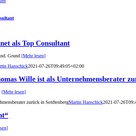
ant
sultant
net als Top Consultant
tand. Grund
[Mehr lesen]
rtin Hanschick
2021-07-26T09:49:05+02:00
homas Wille ist als Unternehmensberater zu
s
[Mehr lesen]
ehmensberater zurück in Senftenberg
Martin Hanschick
2021-07-26T09:
nt“
sen]