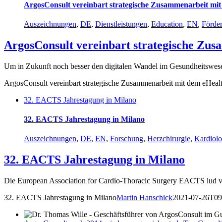
ArgosConsult vereinbart strategische Zusammenarbeit m
Auszeichnungen
,
DE
,
Dienstleistungen
,
Education
,
EN
,
Förde
ArgosConsult vereinbart strategische Zu
Um in Zukunft noch besser den digitalen Wandel im Gesundheitswe
ArgosConsult vereinbart strategische Zusammenarbeit mit dem eHe
32. EACTS Jahrestagung in Milano
32. EACTS Jahrestagung in Milano
Auszeichnungen
,
DE
,
EN
,
Forschung
,
Herzchirurgie
,
Kardiolo
32. EACTS Jahrestagung in Milano
Die European Association for Cardio-Thoracic Surgery EACTS lud
32. EACTS Jahrestagung in Milano
Martin Hanschick
2021-07-26T09