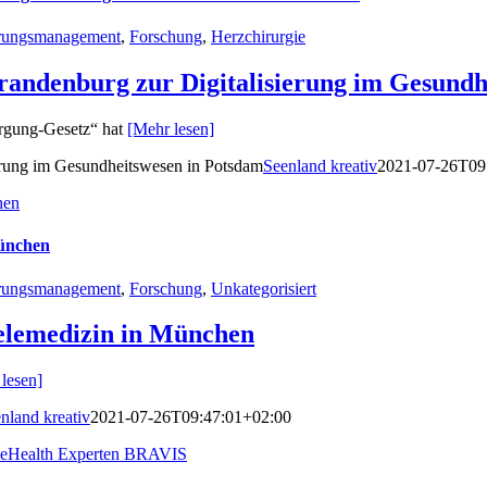
rungsmanagement
,
Forschung
,
Herzchirurgie
Brandenburg zur Digitalisierung im Gesund
orgung-Gesetz“ hat
[Mehr lesen]
ierung im Gesundheitswesen in Potsdam
Seenland kreativ
2021-07-26T09
hen
München
rungsmanagement
,
Forschung
,
Unkategorisiert
elemedizin in München
lesen]
nland kreativ
2021-07-26T09:47:01+02:00
m eHealth Experten BRAVIS