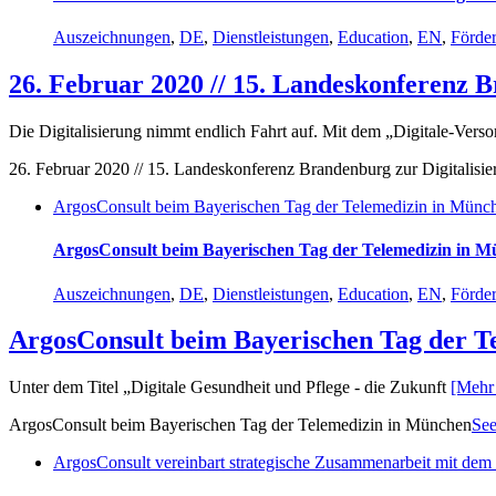
Auszeichnungen
,
DE
,
Dienstleistungen
,
Education
,
EN
,
Förde
26. Februar 2020 // 15. Landeskonferenz 
Die Digitalisierung nimmt endlich Fahrt auf. Mit dem „Digitale-Vers
26. Februar 2020 // 15. Landeskonferenz Brandenburg zur Digitalis
ArgosConsult beim Bayerischen Tag der Telemedizin in Münc
ArgosConsult beim Bayerischen Tag der Telemedizin in 
Auszeichnungen
,
DE
,
Dienstleistungen
,
Education
,
EN
,
Förde
ArgosConsult beim Bayerischen Tag der T
Unter dem Titel „Digitale Gesundheit und Pflege - die Zukunft
[Mehr 
ArgosConsult beim Bayerischen Tag der Telemedizin in München
See
ArgosConsult vereinbart strategische Zusammenarbeit mit de