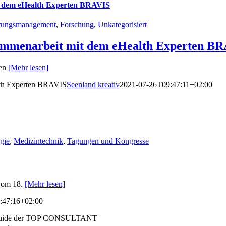
it dem eHealth Experten BRAVIS
rungsmanagement
,
Forschung
,
Unkategorisiert
sammenarbeit mit dem eHealth Experten B
sen
[Mehr lesen]
alth Experten BRAVIS
Seenland kreativ
2021-07-26T09:47:11+02:00
gie
,
Medizintechnik
,
Tagungen und Kongresse
 vom 18.
[Mehr lesen]
:47:16+02:00