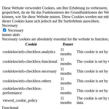
Diese Website verwendet Cookies, um Ihre Erfahrung zu verbessern, 
gespeichert, da sie für das Funktionieren der Grundfunktionen der W
können, wie Sie diese Website nutzen. Diese Cookies werden nur mit 
dieser Cookies kann sich jedoch auf Ihr Surferlebnis auswirken.
Necessary
Necessary
immer aktiv
Necessary cookies are absolutely essential for the website to function
Cookie
Dauer
11
cookielawinfo-checkbox-analytics
This cookie is set b
months
11
cookielawinfo-checkbox-functional
The cookie is set by
months
11
cookielawinfo-checkbox-necessary
This cookie is set b
months
11
cookielawinfo-checkbox-others
This cookie is set b
months
cookielawinfo-checkbox-
11
This cookie is set b
performance
months
11
The cookie is set by
viewed_cookie_policy
months
data.
Functional