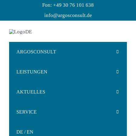
Zum
Fon: +49 30 76 101 638
Inhalt
info@argosconsult.de
springen
ARGOSCONSULT
LEISTUNGEN
Wer wir sind
AKTUELLES
Lösungen
Ihre Themen
SERVICE
Referenzen
Markterfolgssteuerung
Termine
ALPAKA
DE / EN
Netzwerk
Produktentwicklung
News
KONTAKT