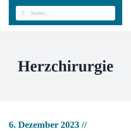
Suche
ProMaRes®
Jobs
Impressum
nach:
Veröffentlichungen
Datenschutz
Herzchirurgie
6. Dezember 2023 //