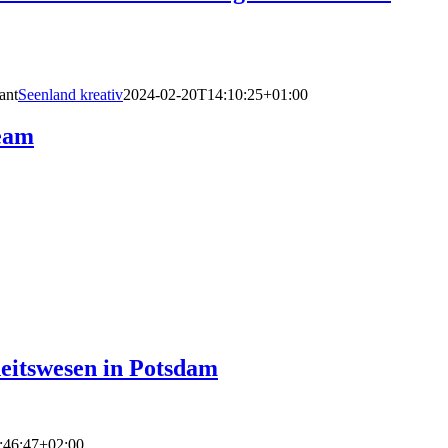
ant
Seenland kreativ
2024-02-20T14:10:25+01:00
team
heitswesen in Potsdam
:46:47+02:00