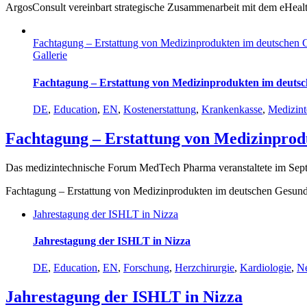
ArgosConsult vereinbart strategische Zusammenarbeit mit dem eHe
Fachtagung – Erstattung von Medizinprodukten im deutschen 
Gallerie
Fachtagung – Erstattung von Medizinprodukten im deutsc
DE
,
Education
,
EN
,
Kostenerstattung
,
Krankenkasse
,
Medizint
Fachtagung – Erstattung von Medizinprod
Das medizintechnische Forum MedTech Pharma veranstaltete im Sept
Fachtagung – Erstattung von Medizinprodukten im deutschen Gesund
Jahrestagung der ISHLT in Nizza
Jahrestagung der ISHLT in Nizza
DE
,
Education
,
EN
,
Forschung
,
Herzchirurgie
,
Kardiologie
,
N
Jahrestagung der ISHLT in Nizza