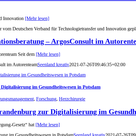
d Innovation
[Mehr lesen]
er vom Deutschen Verband für Technologietransfer und Innovation gepl
vationsberatung – ArgosConsult im Autoren
torenteam Seit dem
[Mehr lesen]
sult im Autorenteam
Seenland kreativ
2021-07-26T09:46:35+02:00
italisierung im Gesundheitswesen in Potsdam
 Digitalisierung im Gesundheitswesen in Potsdam
rungsmanagement
,
Forschung
,
Herzchirurgie
Brandenburg zur Digitalisierung im Gesund
orgung-Gesetz“ hat
[Mehr lesen]
ierung im Gesundheitswesen in Potsdam
Seenland kreativ
2021-07-26T09