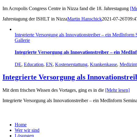
Im Acropolis Congress Centre in Nizza fand die 18. Jahrestagung
[Me
Jahrestagung der ISHLT in Nizza
Martin Hanschick
2021-07-26T09:4
Integrierte Versorgung als Innovationstreiber – ein MedInform
Gallerie
Integrierte Versorgung als Innovationstreiber – ein MedI
DE
,
Education
,
EN
,
Kostenerstattung
,
Krankenkasse
,
Medizint
Integrierte Versorgung als Innovationstr
Mit dem frischen Wissen des Vortages, ging es in die
[Mehr lesen]
Integrierte Versorgung als Innovationstreiber – ein MedInform Semin
ArgosConsult
Home
Wer wir sind
Lösungen