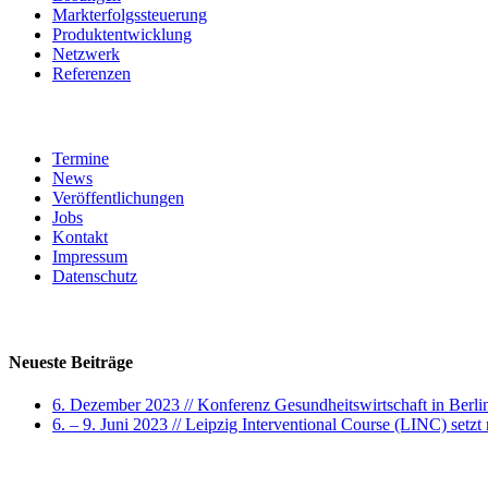
Markterfolgssteuerung
Produktentwicklung
Netzwerk
Referenzen
Service
Termine
News
Veröffentlichungen
Jobs
Kontakt
Impressum
Datenschutz
Neuste Beiträge
Neueste Beiträge
6. Dezember 2023 // Konferenz Gesundheitswirtschaft in Berli
6. – 9. Juni 2023 // Leipzig Interventional Course (LINC) set
Search