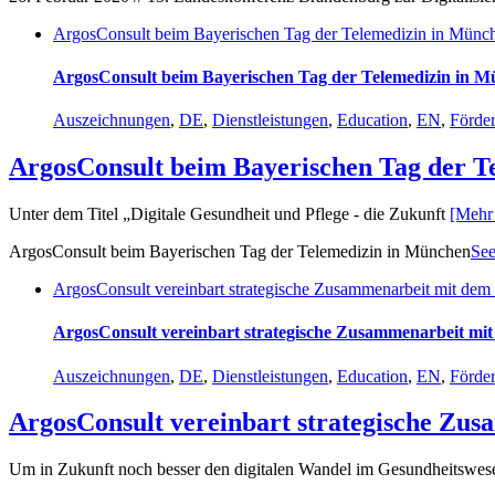
ArgosConsult beim Bayerischen Tag der Telemedizin in Münc
ArgosConsult beim Bayerischen Tag der Telemedizin in 
Auszeichnungen
,
DE
,
Dienstleistungen
,
Education
,
EN
,
Förde
ArgosConsult beim Bayerischen Tag der T
Unter dem Titel „Digitale Gesundheit und Pflege - die Zukunft
[Mehr 
ArgosConsult beim Bayerischen Tag der Telemedizin in München
See
ArgosConsult vereinbart strategische Zusammenarbeit mit de
ArgosConsult vereinbart strategische Zusammenarbeit m
Auszeichnungen
,
DE
,
Dienstleistungen
,
Education
,
EN
,
Förde
ArgosConsult vereinbart strategische Zu
Um in Zukunft noch besser den digitalen Wandel im Gesundheitswe