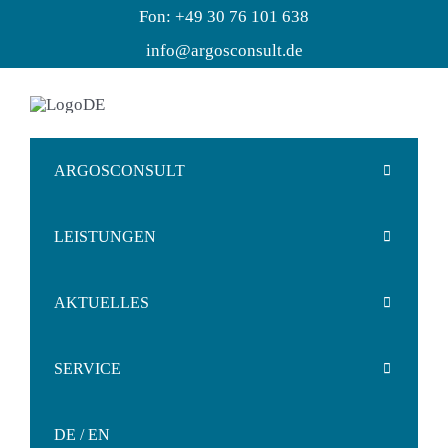
Zum
Fon: +49 30 76 101 638
Inhalt
info@argosconsult.de
springen
ARGOSCONSULT
LEISTUNGEN
Wer wir sind
AKTUELLES
Lösungen
Ihre Themen
SERVICE
Referenzen
Markterfolgssteuerung
Termine
ALPAKA
DE / EN
Netzwerk
Produktentwicklung
News
KONTAKT