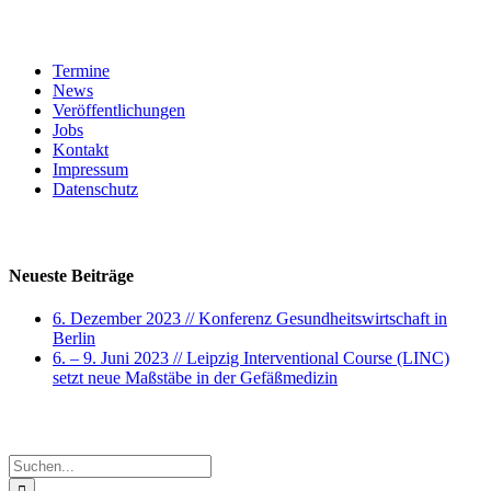
Service
Termine
News
Veröffentlichungen
Jobs
Kontakt
Impressum
Datenschutz
Neuste Beiträge
Neueste Beiträge
6. Dezember 2023 // Konferenz Gesundheitswirtschaft in
Berlin
6. – 9. Juni 2023 // Leipzig Interventional Course (LINC)
setzt neue Maßstäbe in der Gefäßmedizin
Search
Suche
nach: