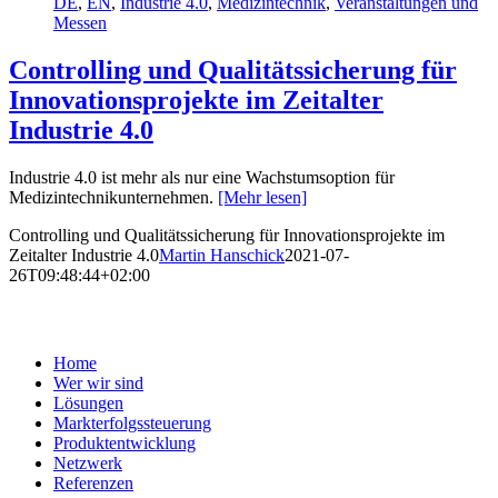
DE
,
EN
,
Industrie 4.0
,
Medizintechnik
,
Veranstaltungen und
Messen
Controlling und Qualitätssicherung für
Innovationsprojekte im Zeitalter
Industrie 4.0
Industrie 4.0 ist mehr als nur eine Wachstumsoption für
Medizintechnikunternehmen.
[Mehr lesen]
Controlling und Qualitätssicherung für Innovationsprojekte im
Zeitalter Industrie 4.0
Martin Hanschick
2021-07-
26T09:48:44+02:00
ArgosConsult
Home
Wer wir sind
Lösungen
Markterfolgssteuerung
Produktentwicklung
Netzwerk
Referenzen