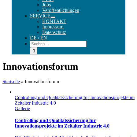
Jobs
Veröffentlichungen
SERVICE
KONTAKT
Impressum
Datenschutz
DE / EN
Suche
nach:
Innovationsforum
Startseite
»
Innovationsforum
Controlling und Qualitätssicherung für Innovationsprojekte im
Zeitalter Industrie 4.0
Gallerie
Controlling und Qualitätssicherung für
Innovationsprojekte im Zeitalter Industrie 4.0